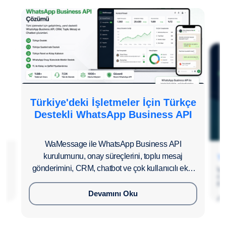
Türkiye'deki İşletmeler İçin Türkçe
Destekli WhatsApp Business API
WaMessage ile WhatsApp Business API
kurulumunu, onay süreçlerini, toplu mesaj
Te
gönderimini, CRM, chatbot ve çok kullanıcılı ekip
Wa
op
yönetimini Türkçe destekle kolayca yönetin.
pan
Devamını Oku
D