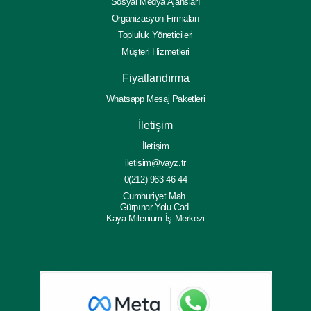
Sosyal Medya Ajansları
Organizasyon Firmaları
Topluluk Yöneticileri
Müşteri Hizmetleri
Fiyatlandırma
Whatsapp Mesaj Paketleri
İletişim
İletişim
iletisim@vayz.tr
0(212) 963 46 44
Cumhuriyet Mah.
Gürpınar Yolu Cad.
Kaya Milenium İş Merkezi