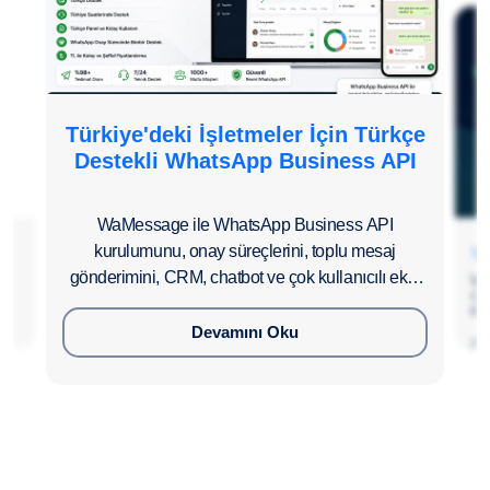
Türkiye'deki İşletmeler İçin Türkçe
Destekli WhatsApp Business API
WaMessage ile WhatsApp Business API
kurulumunu, onay süreçlerini, toplu mesaj
Te
gönderimini, CRM, chatbot ve çok kullanıcılı ekip
Wa
op
yönetimini Türkçe destekle kolayca yönetin.
pan
Devamını Oku
D